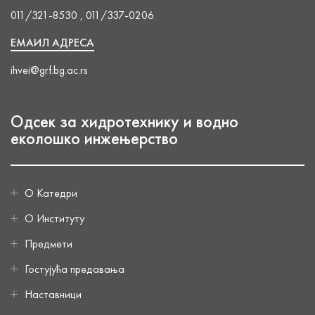
011/321-8530 , 011/337-0206
ЕМАИЛ АДРЕСА
ihvei@grf.bg.ac.rs
Одсек за хидротехнику и водно
еколошко инжењерство
О Катедри
О Институту
Предмети
Гостујућа предавања
Наставници