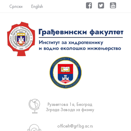
Српски
English
Рузвелтова 1а, Београд
Зграда Завода за физику
officeih@grf.bg.ac.rs