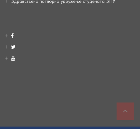
Здравствено потпорно удружење студената ЗПУ
© 2020. All Rights Reserved Институт за хидротехнику и водно-