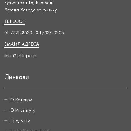
Рузвелтова 1а, Београд
Зграда Завода за физику
ТЕЛЕФОН
011/321-8530 , 011/337-0206
ЕМАИЛ АДРЕСА
ihvei@grf.bg.ac.rs
Линкови
О Катедри
О Институту
Предмети