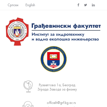
Српски
English
Рузвелтова 1а, Београд
Зграда Завода за физику
officeih@grf.bg.ac.rs