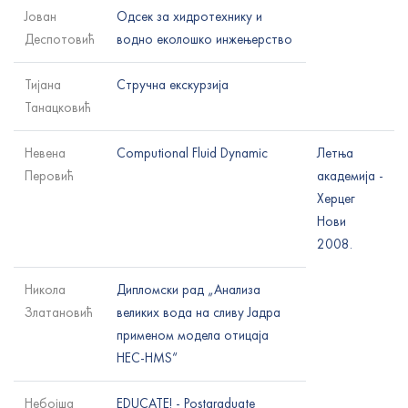
Јован
Одсек за хидротехнику и
Деспотовић
водно еколошко инжењерство
Тијана
Стручна екскурзија
Танацковић
Невена
Computional Fluid Dynamic
Летња
Перовић
академија -
Херцег
Нови
2008.
Никола
Дипломски рад „Анализа
Златановић
великих вода на сливу Јадра
применом модела отицаја
HEC-HMS“
Небојша
EDUCATE! - Postgraduate