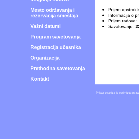
Prijem apstrakt
Mesto održavanja i
Informacija o p
rezervacija smeštaja
Prijem radova:
Važni datumi
Savetovanje:
2
Program savetovanja
Registracija učesnika
Organizacija
Prethodna savetovanja
Kontakt
Prikaz stranica je optimizovan za